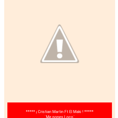
***** ¡ Cristian Martin Ft El Maki ! *****
¨Me pones Loco¨