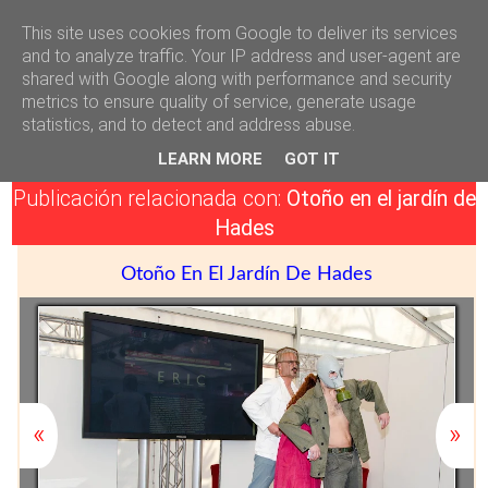
This site uses cookies from Google to deliver its services
Héctor Falagán De Cabo
and to analyze traffic. Your IP address and user-agent are
shared with Google along with performance and security
metrics to ensure quality of service, generate usage
Página en remodelación
statistics, and to detect and address abuse.
Página en remodelación, algunos enlaces a entradas o páginas
LEARN MORE
GOT IT
pueden estar fuera de funcionamiento !
Publicación relacionada con:
Otoño en el jardín de
Hades
Otoño En El Jardín De Hades
«
»