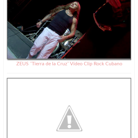
ZEUS ¨Tierra de la Cruz¨ Vídeo Clip Rock Cubano