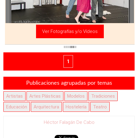
Ver Fotografías y/o Vídeos
1
Publicaciones agrupadas por temas
Artistas
Artes Plásticas
Modelos
Tradiciones
Educación
Arquitectura
Hostelería
Teatro
Héctor Falagán De Cabo