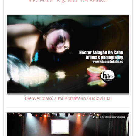
Rosa Matos ¨Fuga No.1¨ Leo Brouwer
Bienvenida(o) a mi Portafolio Audiovisual