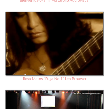
Bienvenida(o) a mi Portafolio Audiovisual
Rosa Matos ¨Fuga No.1¨ Leo Brouwer