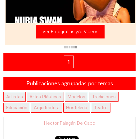
Ver Fotografías y/o Vídeos
1
Publicaciones agrupadas por temas
Artistas
Artes Plásticas
Modelos
Tradiciones
Educación
Arquitectura
Hostelería
Teatro
Héctor Falagán De Cabo