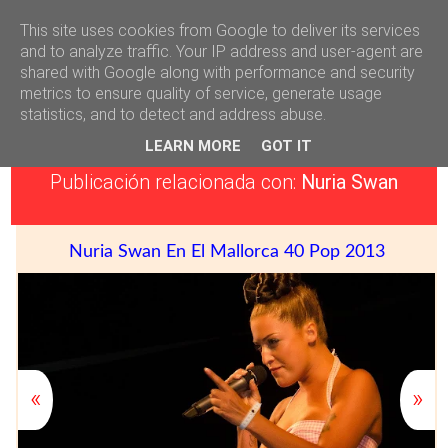
This site uses cookies from Google to deliver its services
Héctor Falagán De Cabo
and to analyze traffic. Your IP address and user-agent are
shared with Google along with performance and security
metrics to ensure quality of service, generate usage
Página en remodelación
statistics, and to detect and address abuse.
Página en remodelación, algunos enlaces a entradas o páginas
LEARN MORE
GOT IT
pueden estar fuera de funcionamiento !
Publicación relacionada con:
Nuria Swan
Nuria Swan En El Mallorca 40 Pop 2013
«
»