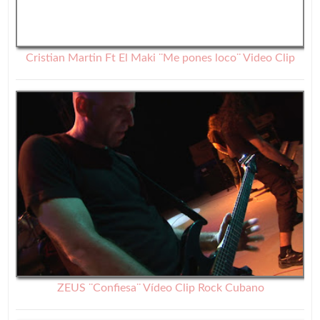
Cristian Martin Ft El Maki ¨Me pones loco¨ Video Clip
ZEUS ¨Confiesa¨ Vídeo Clip Rock Cubano