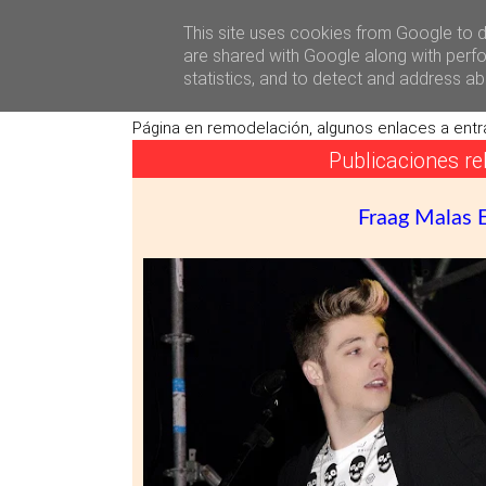
Héctor Falagán De Cabo
Sobre M
This site uses cookies from Google to de
are shared with Google along with perfo
statistics, and to detect and address ab
Págin
Página en remodelación, algunos enlaces a entr
Publicaciones r
Fraag Malas 
«