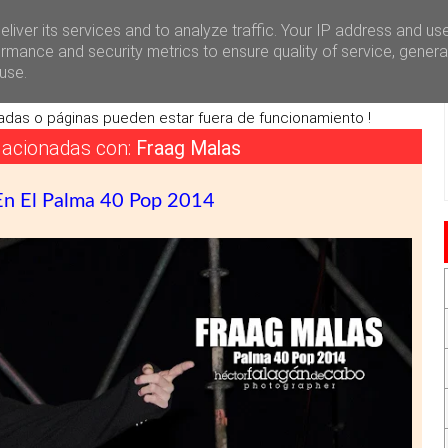
i
Redes Sociales
Contacto
liver its services and to analyze traffic. Your IP address and us
rmance and security metrics to ensure quality of service, gener
use.
a en remodelación
adas o páginas pueden estar fuera de funcionamiento !
elacionadas con:
Fraag Malas
En El Palma 40 Pop 2014
»