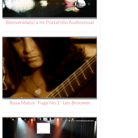
Bienvenida(o) a mi Portafolio Audiovisual
Rosa Matos ¨Fuga No.1¨ Leo Brouwer