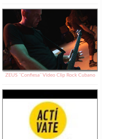
ZEUS ¨Confiesa¨ Vídeo Clip Rock Cubano