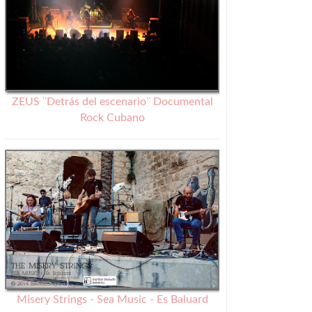
ZEUS ¨Detrás del escenario¨ Documental
Rock Cubano
Misery Strings - Sea Music - Es Baluard