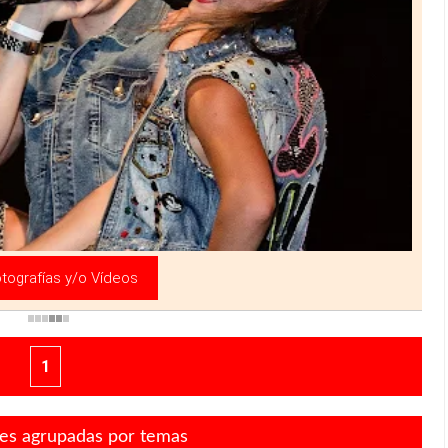
»
tografías y/o Vídeos
1
nes agrupadas por temas