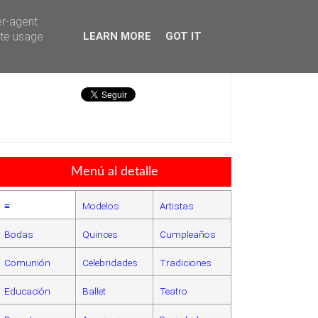
er-agent
ate usage
LEARN MORE
GOT IT
Héctor Falagán De Cabo
Menú al detalle
≡
Modelos
Artistas
Bodas
Quinces
Cumpleaños
Comunión
Celebridades
Tradiciones
Educación
Ballet
Teatro