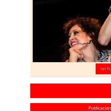
«
Ver Fo
Publicacio