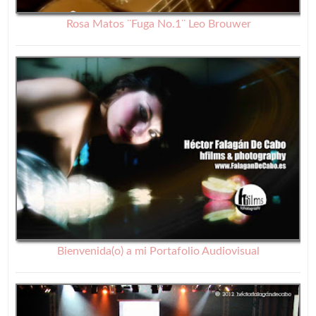
Rosa Matos ¨Fuga No.1¨ Leo Brouwer
Bienvenida(o) a mi Portafolio Audiovisual