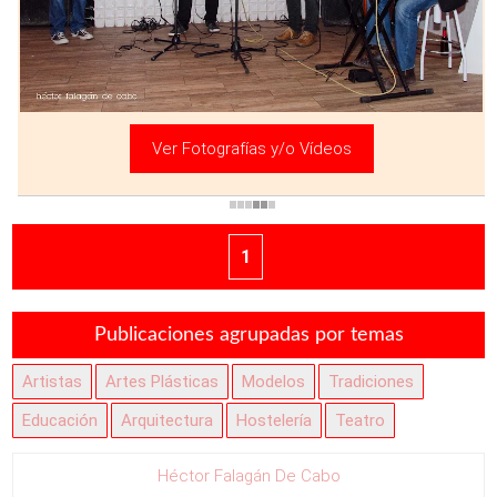
Ver Fotografías y/o Vídeos
1
Publicaciones agrupadas por temas
Artistas
Artes Plásticas
Modelos
Tradiciones
Educación
Arquitectura
Hostelería
Teatro
Héctor Falagán De Cabo