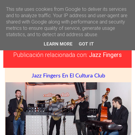
This site uses cookies from Google to deliver its services
Héctor Falagán De Cabo
and to analyze traffic. Your IP address and user-agent are
shared with Google along with performance and security
metrics to ensure quality of service, generate usage
Página en remodelación
statistics, and to detect and address abuse.
Página en remodelación, algunos enlaces a entradas o páginas
LEARN MORE
GOT IT
pueden estar fuera de funcionamiento !
Publicación relacionada con:
Jazz Fingers
Jazz Fingers En El Cultura Club