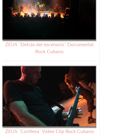
ZEUS ¨Detrás del escenario¨ Documental
Rock Cubano
ZEUS ¨Confiesa¨ Vídeo Clip Rock Cubano