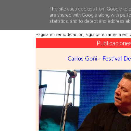
Héctor Falagán De Cabo
Sobre M
This site uses cookies from Google to de
are shared with Google along with perfo
statistics, and to detect and address ab
Págin
Página en remodelación, algunos enlaces a entr
Publicacione
Carlos Goñi - Festival D
«