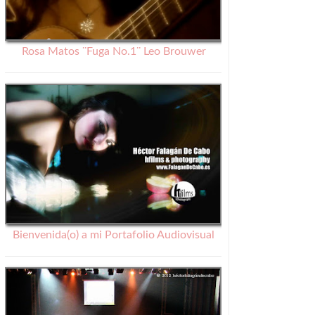
Rosa Matos ¨Fuga No.1¨ Leo Brouwer
Bienvenida(o) a mi Portafolio Audiovisual