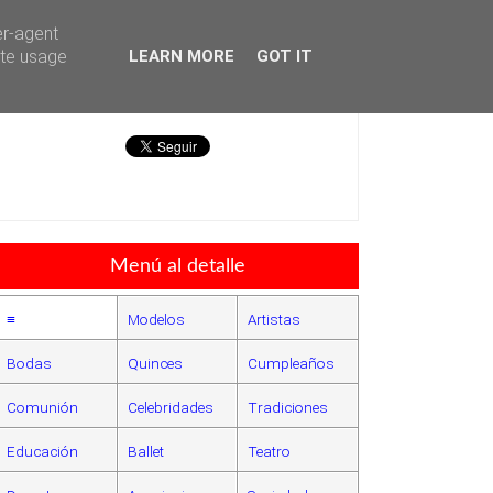
er-agent
ate usage
LEARN MORE
GOT IT
Héctor Falagán De Cabo
Menú al detalle
≡
Modelos
Artistas
Bodas
Quinces
Cumpleaños
Comunión
Celebridades
Tradiciones
Educación
Ballet
Teatro