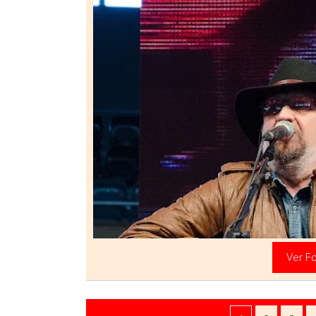
«
Ver Fo