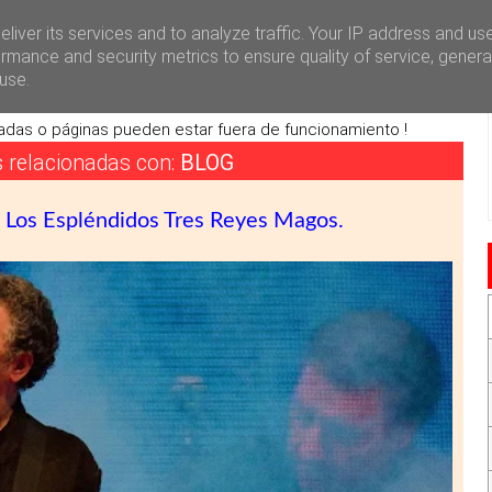
i
Redes Sociales
Contacto
liver its services and to analyze traffic. Your IP address and us
rmance and security metrics to ensure quality of service, gener
use.
a en remodelación
adas o páginas pueden estar fuera de funcionamiento !
s relacionadas con:
BLOG
e Los Espléndidos Tres Reyes Magos.
»