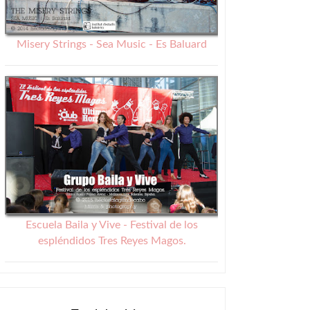
Misery Strings - Sea Music - Es Baluard
Escuela Baila y Vive - Festival de los
espléndidos Tres Reyes Magos.