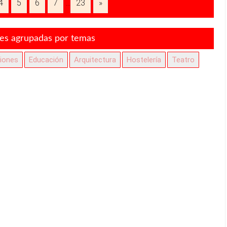
4
5
6
7
23
»
...
nes agrupadas por temas
ciones
Educación
Arquitectura
Hostelería
Teatro