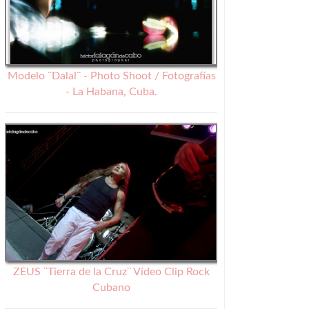
Modelo ¨Dalal¨ - Photo Shoot / Fotografías
- La Habana, Cuba.
ZEUS ¨Tierra de la Cruz¨ Vídeo Clip Rock
Cubano