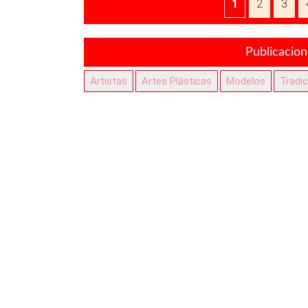
1
2
3
Publicacio
Artistas
Artes Plásticas
Modelos
Tradi