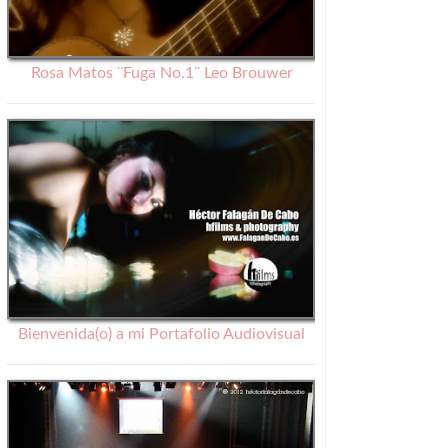
Rosa Matos ¨Fuga No.1¨ Leo Brouwer
Bienvenida(o) a mi Portafolio Audiovisual