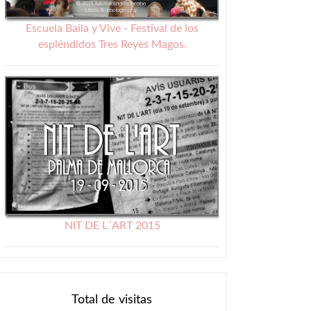
Escuela Baila y Vive - Festival de los
espléndidos Tres Reyes Magos.
NIT DE L´ART 2015
Total de visitas