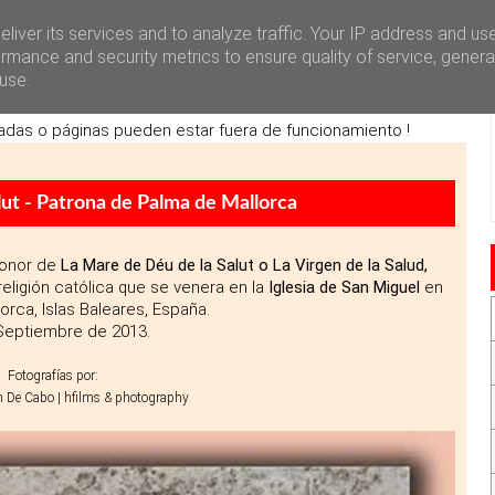
i
Redes Sociales
Contacto
liver its services and to analyze traffic. Your IP address and us
rmance and security metrics to ensure quality of service, gener
use.
a en remodelación
adas o páginas pueden estar fuera de funcionamiento !
ut - Patrona de Palma de Mallorca
honor de
La
Mare de Déu de la Salut o La Virgen de la Salud,
eligión católica que se venera en la
Iglesia de San Miguel
en
orca, Islas Baleares, España.
Septiembre de 2013.
Fotografías por:
n De Cabo | hfilms & photography