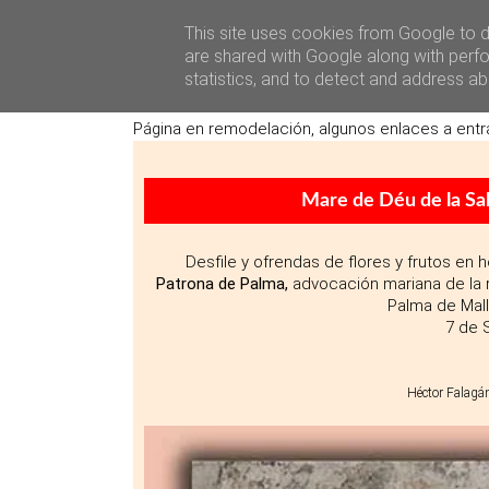
Héctor Falagán De Cabo
Sobre M
This site uses cookies from Google to de
are shared with Google along with perfo
statistics, and to detect and address ab
Págin
Página en remodelación, algunos enlaces a entr
Mare de Déu de la Sal
Desfile y ofrendas de flores y frutos en 
Patrona de Palma,
advocación mariana de la r
Palma de Mall
7 de 
Héctor Falagá