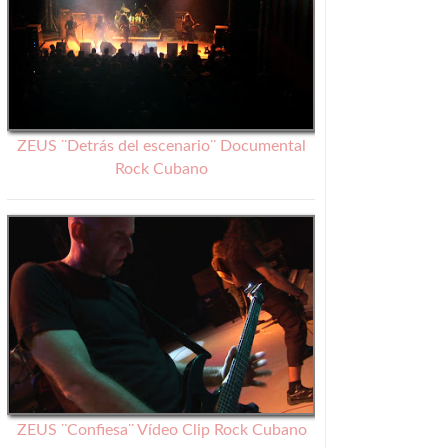
ZEUS ¨Detrás del escenario¨ Documental
Rock Cubano
ZEUS ¨Confiesa¨ Vídeo Clip Rock Cubano