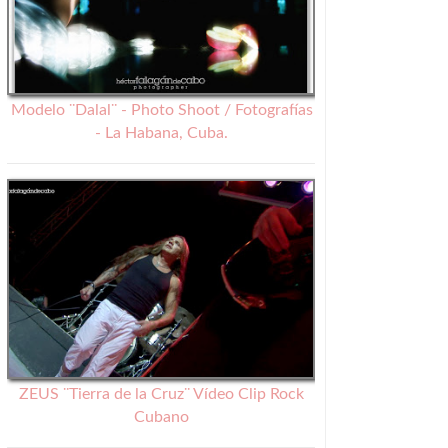
Modelo ¨Dalal¨ - Photo Shoot / Fotografías
- La Habana, Cuba.
ZEUS ¨Tierra de la Cruz¨ Vídeo Clip Rock
Cubano