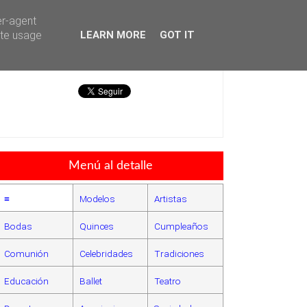
er-agent
ate usage
LEARN MORE
GOT IT
Héctor Falagán De Cabo
Menú al detalle
≡
Modelos
Artistas
Bodas
Quinces
Cumpleaños
Comunión
Celebridades
Tradiciones
Educación
Ballet
Teatro