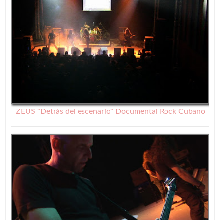
ZEUS ¨Detrás del escenario¨ Documental Rock Cubano