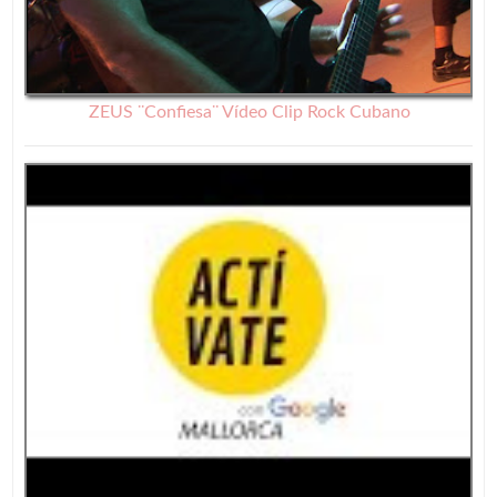
ZEUS ¨Confiesa¨ Vídeo Clip Rock Cubano