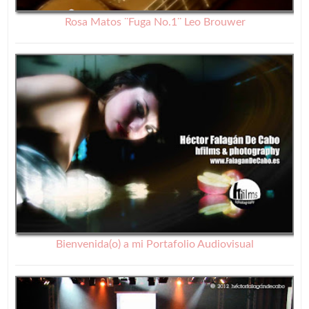
Rosa Matos ¨Fuga No.1¨ Leo Brouwer
Bienvenida(o) a mi Portafolio Audiovisual